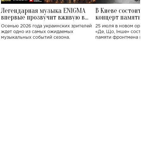
Легендарная музыка ENIGMA
В Киеве состои
впервые прозвучит вживую в
концерт памят
Украине: где состоится концерт
Клименко: более
Осенью 2026 года украинских зрителей
25 июля в новом op
исполнят песн
ждет одно из самых ожидаемых
«Де, Що, Інше» сос
музыкальных событий сезона.
памяти фронтмена
Михаила Клименко. 
особенный музыкал
посвященный артист
стало символом ис
настоящей любви.