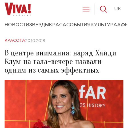
UK
НОВОСТИ
ЗВЕЗДЫ
КРАСА
СОБЫТИЯ
КУЛЬТУРА
АФ
20.10.2018
КРАСОТА
В центре внимания: наряд Хайди
Клум на гала-вечере назвали
одним из самых эффектных