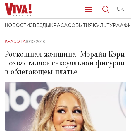
UK
НОВОСТИ
ЗВЕЗДЫ
КРАСА
СОБЫТИЯ
КУЛЬТУРА
АФ
19.10.2018
КРАСОТА
Роскошная женщина! Мэрайя Кэри
похвасталась сексуальной фигурой
в облегающем платье