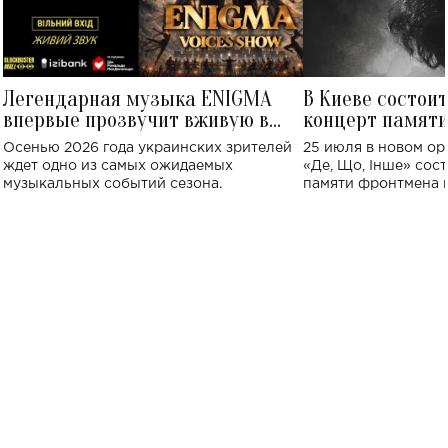
Легендарная музыка ENIGMA
В Киеве состои
впервые прозвучит вживую в
концерт памят
Украине: где состоится концерт
Клименко: более
Осенью 2026 года украинских зрителей
25 июля в новом op
исполнят песн
ждет одно из самых ожидаемых
«Де, Що, Інше» сос
музыкальных событий сезона.
памяти фронтмена
Михаила Клименко. 
особенный музыкал
посвященный артист
стало символом ис
настоящей любви.