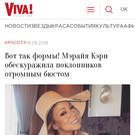
UK
НОВОСТИ
ЗВЕЗДЫ
КРАСА
СОБЫТИЯ
КУЛЬТУРА
АФ
16.08.2018
КРАСОТА
Вот так формы! Мэрайя Кэри
обескуражила поклонников
огромным бюстом