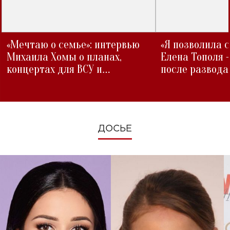
«Мечтаю о семье»: интервью
«Я позволила 
Михаила Хомы о планах,
Елена Тополя 
концертах для ВСУ и
после развода
изменениях во время войны
ДОСЬЕ