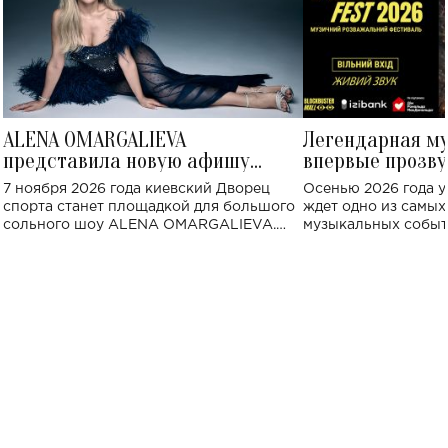
ALENA OMARGALIEVA
Легендарная м
представила новую афишу
впервые прозву
большого концерта во Дворце
Украине: где со
7 ноября 2026 года киевский Дворец
Осенью 2026 года у
спорта
спорта станет площадкой для большого
ждет одно из самы
сольного шоу ALENA OMARGALIEVA.
музыкальных событ
Концерт получил символичное название
«Не пьяная — влюбленная».