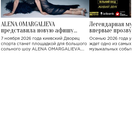
ALENA OMARGALIEVA
Легендарная м
представила новую афишу
впервые прозву
большого концерта во Дворце
Украине: где со
7 ноября 2026 года киевский Дворец
Осенью 2026 года у
спорта
спорта станет площадкой для большого
ждет одно из самы
сольного шоу ALENA OMARGALIEVA.
музыкальных событ
Концерт получил символичное название
«Не пьяная — влюбленная».