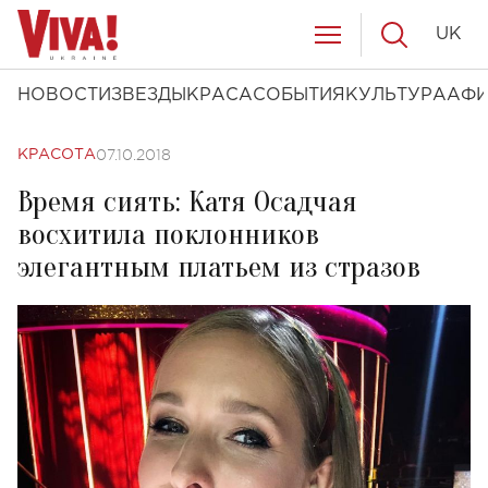
UK
НОВОСТИ
ЗВЕЗДЫ
КРАСА
СОБЫТИЯ
КУЛЬТУРА
АФ
07.10.2018
КРАСОТА
Время сиять: Катя Осадчая
восхитила поклонников
элегантным платьем из стразов