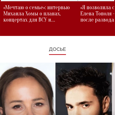
«Мечтаю о семье»: интервью
«Я позволила 
Михаила Хомы о планах,
Елена Тополя 
концертах для ВСУ и
после развода
изменениях во время войны
ДОСЬЕ