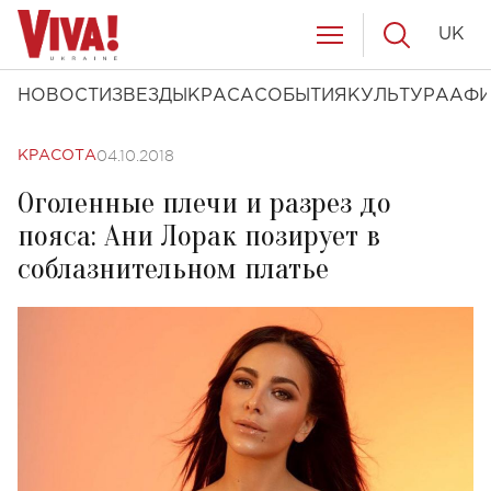
UK
НОВОСТИ
ЗВЕЗДЫ
КРАСА
СОБЫТИЯ
КУЛЬТУРА
АФ
04.10.2018
КРАСОТА
Оголенные плечи и разрез до
пояса: Ани Лорак позирует в
соблазнительном платье