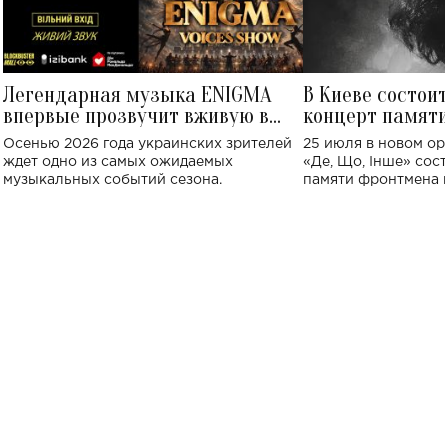
Легендарная музыка ENIGMA
В Киеве состои
впервые прозвучит вживую в
концерт памят
Украине: где состоится концерт
Клименко: более
Осенью 2026 года украинских зрителей
25 июля в новом op
исполнят песн
ждет одно из самых ожидаемых
«Де, Що, Інше» сос
музыкальных событий сезона.
памяти фронтмена
Михаила Клименко. 
особенный музыкал
посвященный артист
стало символом ис
настоящей любви.