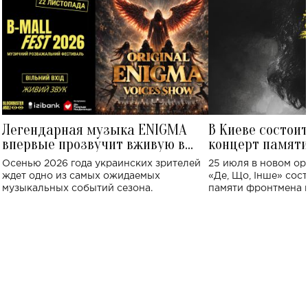
Легендарная музыка ENIGMA
В Киеве состои
впервые прозвучит вживую в
концерт памят
Украине: где состоится концерт
Клименко: более
Осенью 2026 года украинских зрителей
25 июля в новом op
исполнят песн
ждет одно из самых ожидаемых
«Де, Що, Інше» сос
музыкальных событий сезона.
памяти фронтмена
Михаила Клименко. 
особенный музыкал
посвященный артист
стало символом ис
настоящей любви.