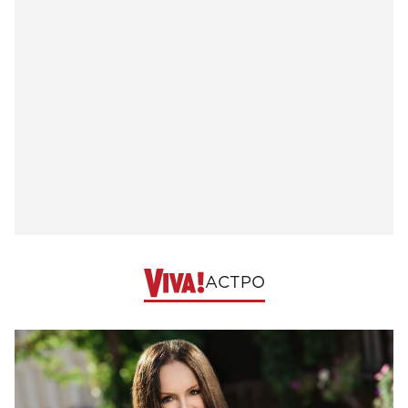
АСТРО