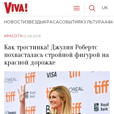
UK
НОВОСТИ
ЗВЕЗДЫ
КРАСА
СОБЫТИЯ
КУЛЬТУРА
АФ
10.09.2018
КРАСОТА
Как тростинка! Джулия Робертс
похвасталась стройной фигурой на
красной дорожке