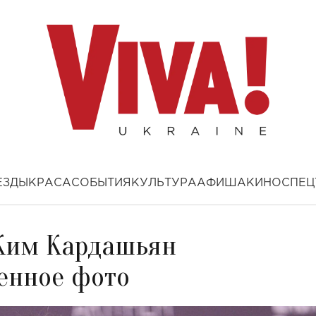
ЕЗДЫ
КРАСА
СОБЫТИЯ
КУЛЬТУРА
АФИША
КИНО
СПЕЦ
 Ким Кардашьян
енное фото