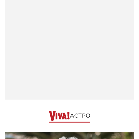
АСТРО