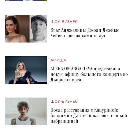
ШОУ-БИЗНЕС
Брат Анджелины Джоли Джеймс
Хейвен сделал каминг-аут
АФИША
ALENA OMARGALIEVA представила
новую афишу большого концерта во
Дворце спорта
ШОУ-БИЗНЕС
После расставания с Кацуриной:
Владимир Дантес показался с новой
избранницей