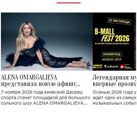
ALENA OMARGALIEVA
Легендарная м
представила новую афишу
впервые прозву
большого концерта во Дворце
Украине: где со
7 ноября 2026 года киевский Дворец
Осенью 2026 года у
спорта
спорта станет площадкой для большого
ждет одно из самы
сольного шоу ALENA OMARGALIEVA.
музыкальных событ
Концерт получил символичное название
«Не пьяная — влюбленная».