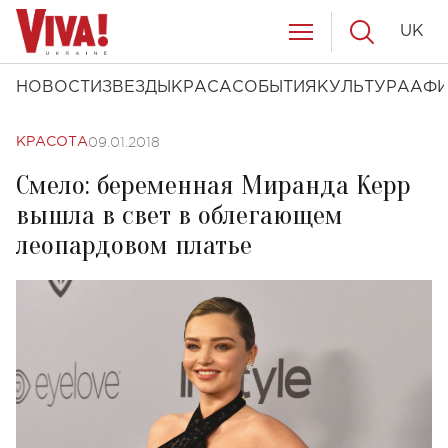
UK
НОВОСТИ
ЗВЕЗДЫ
КРАСА
СОБЫТИЯ
КУЛЬТУРА
АФ
09.01.2018
КРАСОТА
Смело: беременная Миранда Керр
вышла в свет в облегающем
леопардовом платье