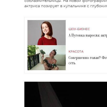
соблазнительницы. На новой фотографии, 
актриса позирует в купальнике с глубоки
ШОУ-БИЗНЕС
А Пуговка выросла: ак
КРАСОТА
Совершенно голая? Фо
сеть