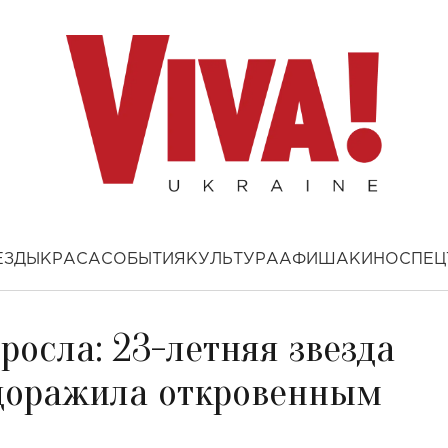
ЕЗДЫ
КРАСА
СОБЫТИЯ
КУЛЬТУРА
АФИША
КИНО
СПЕЦ
росла: 23-летняя звезда
доражила откровенным