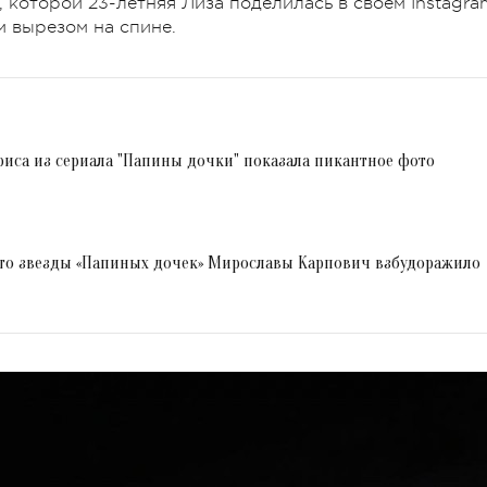
которой 23-летняя Лиза поделилась в своем Instagra
м вырезом на спине.
триса из сериала "Папины дочки" показала пикантное фото
то звезды «Папиных дочек» Мирославы Карпович взбудоражило