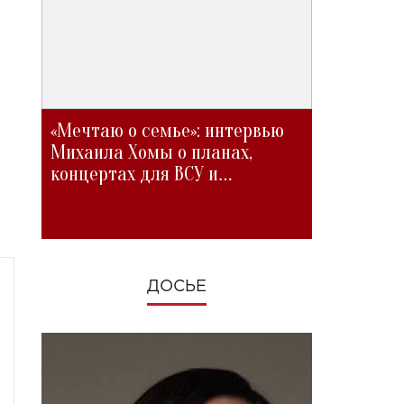
«Мечтаю о семье»: интервью
Михаила Хомы о планах,
концертах для ВСУ и
изменениях во время войны
ДОСЬЕ