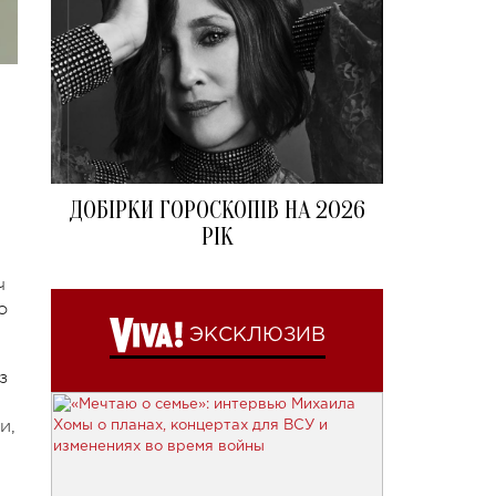
ДОБІРКИ ГОРОСКОПІВ НА 2026
РІК
ч
о
ЭКСКЛЮЗИВ
з
и,