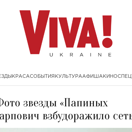
ЕЗДЫ
КРАСА
СОБЫТИЯ
КУЛЬТУРА
АФИША
КИНО
СПЕЦ
Фото звезды «Папиных
арпович взбудоражило сет