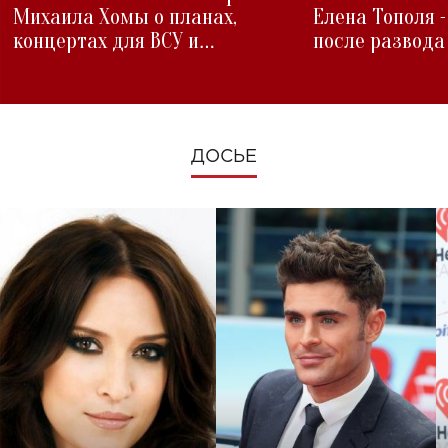
Михаила Хомы о планах,
Елена Тополя 
концертах для ВСУ и
после развода
изменениях во время войны
ДОСЬЕ