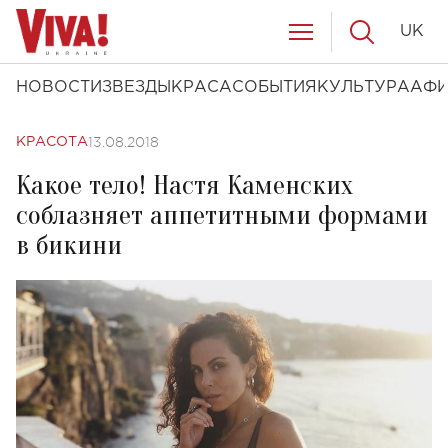
UK
НОВОСТИ
ЗВЕЗДЫ
КРАСА
СОБЫТИЯ
КУЛЬТУРА
АФ
13.08.2018
КРАСОТА
Какое тело! Настя Каменских
соблазняет аппетитными формами
в бикини