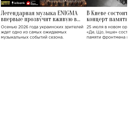
Легендарная музыка ENIGMA
В Киеве состои
впервые прозвучит вживую в
концерт памят
Украине: где состоится концерт
Клименко: более
Осенью 2026 года украинских зрителей
25 июля в новом op
исполнят песн
ждет одно из самых ожидаемых
«Де, Що, Інше» сос
музыкальных событий сезона.
памяти фронтмена
Михаила Клименко. 
особенный музыкал
посвященный артист
стало символом ис
настоящей любви.