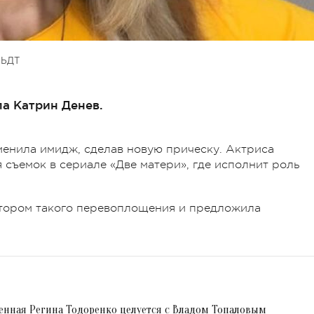
ЬДТ
а Катрин Денев.
менила имидж, сделав новую прическу. Актриса
 съемок в сериале «Две матери», где исполнит роль
атором такого перевоплощения и предложила
енная Регина Тодоренко целуется с Владом Топаловым