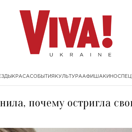
ЕЗДЫ
КРАСА
СОБЫТИЯ
КУЛЬТУРА
АФИША
КИНО
СПЕЦ
нила, почему остригла сво