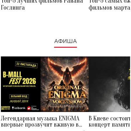
Топ-5 лучших фильмов Райана
Топ-5 самых о
Гослинга
фильмов марта 
посмотреть в к
АФИША
Легендарная музыка ENIGMA
В Киеве состои
впервые прозвучит вживую в
концерт памят
Украине: где состоится концерт
Клименко: более