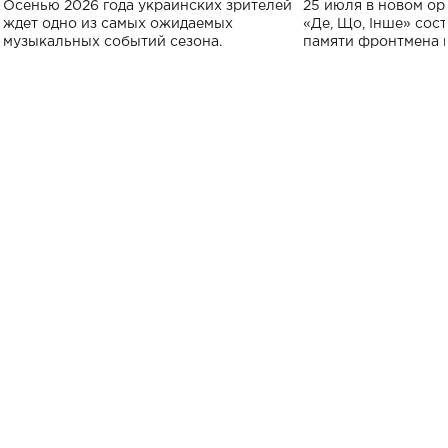
Осенью 2026 года украинских зрителей
25 июля в новом op
исполнят песн
ждет одно из самых ожидаемых
«Де, Що, Інше» сос
музыкальных событий сезона.
памяти фронтмена
Михаила Клименко. 
особенный музыкал
посвященный артист
стало символом ис
настоящей любви.