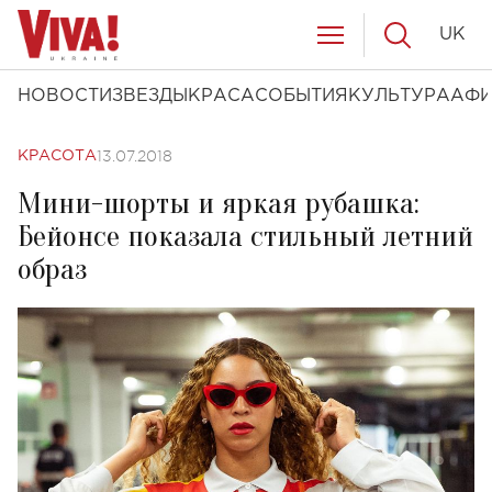
UK
НОВОСТИ
ЗВЕЗДЫ
КРАСА
СОБЫТИЯ
КУЛЬТУРА
АФ
13.07.2018
КРАСОТА
Мини-шорты и яркая рубашка:
Бейонсе показала стильный летний
образ