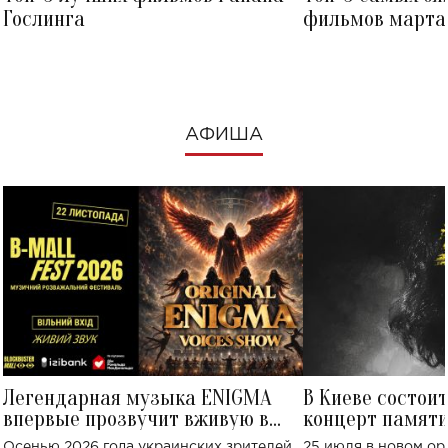
Гослинга
фильмов марта 
посмотреть в к
АФИША
Легендарная музыка ENIGMA
В Киеве состои
впервые прозвучит вживую в
концерт памят
Украине: где состоится концерт
Клименко: более
Осенью 2026 года украинских зрителей
25 июля в новом op