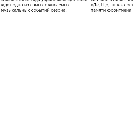
исполнят песн
ждет одно из самых ожидаемых
«Де, Що, Інше» сос
музыкальных событий сезона.
памяти фронтмена
Михаила Клименко. 
особенный музыкал
посвященный артист
стало символом ис
настоящей любви.