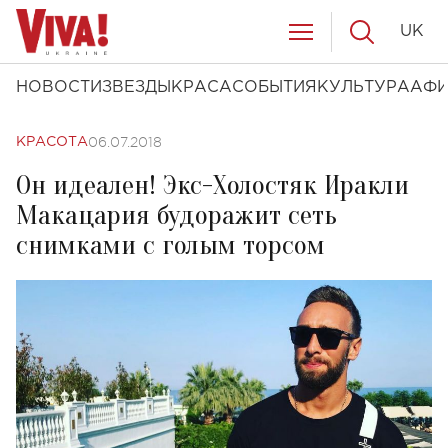
UK
НОВОСТИ
ЗВЕЗДЫ
КРАСА
СОБЫТИЯ
КУЛЬТУРА
АФ
06.07.2018
КРАСОТА
Он идеален! Экс-Холостяк Иракли
Макацария будоражит сеть
снимками с голым торсом