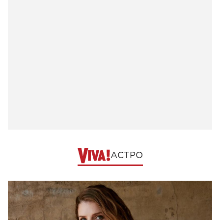
АСТРО