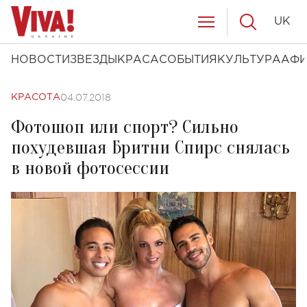
UK
НОВОСТИ
ЗВЕЗДЫ
КРАСА
СОБЫТИЯ
КУЛЬТУРА
АФ
04.07.2018
КРАСОТА
Фотошоп или спорт? Сильно
похудевшая Бритни Спирс снялась
в новой фотосессии