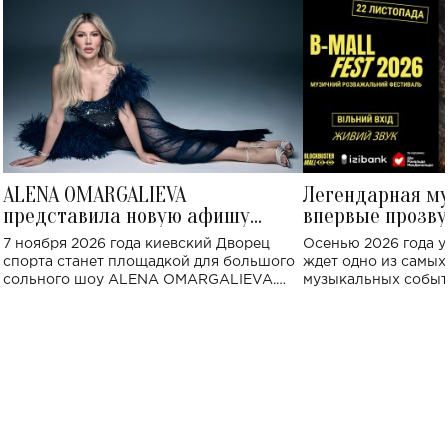
ALENA OMARGALIEVA
Легендарная м
представила новую афишу
впервые прозву
большого концерта во Дворце
Украине: где со
7 ноября 2026 года киевский Дворец
Осенью 2026 года у
спорта
спорта станет площадкой для большого
ждет одно из самы
сольного шоу ALENA OMARGALIEVA.
музыкальных событ
Концерт получил символичное название
«Не пьяная — влюбленная».