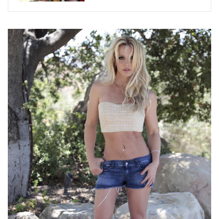
Асгари