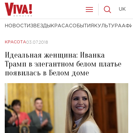
UK
НОВОСТИ
ЗВЕЗДЫ
КРАСА
СОБЫТИЯ
КУЛЬТУРА
АФ
03.07.2018
КРАСОТА
Идеальная женщина: Иванка
Трамп в элегантном белом платье
появилась в Белом доме