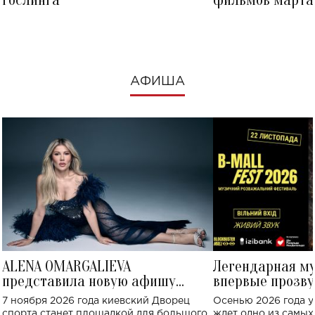
Гослинга
фильмов марта 
посмотреть в к
АФИША
ALENA OMARGALIEVA
Легендарная м
представила новую афишу
впервые прозву
большого концерта во Дворце
Украине: где со
7 ноября 2026 года киевский Дворец
Осенью 2026 года у
спорта
спорта станет площадкой для большого
ждет одно из самы