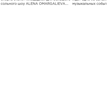
сольного шоу ALENA OMARGALIEVA.
музыкальных событ
Концерт получил символичное название
«Не пьяная — влюбленная».