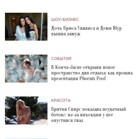
ШОУ-БИЗНЕС
Дочь Брюса Уиллиса и Деми Мур
вышла замуж
СОБЫТИЯ
В Конча-Заспе открыли новое
пространство для отдыха: как прошла
презентация Phoenix Pool
КРАСОТА
Бритни Спирс показала неудачный
ботокс: из-за инъекции у нее
опустился глаз