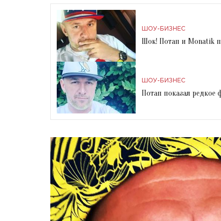
ШОУ-БИЗНЕС
Шок! Потап и Monatik
ШОУ-БИЗНЕС
Потап показал редкое 