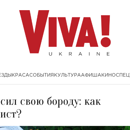
ЕЗДЫ
КРАСА
СОБЫТИЯ
КУЛЬТУРА
АФИША
КИНО
СПЕЦ
сил свою бороду: как
тист?