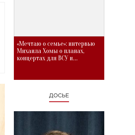
«Мечтаю о семье»: интервью
Михаила Хомы о планах,
концертах для ВСУ и
изменениях во время войны
ДОСЬЕ