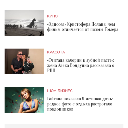
КИНО
«Одиссея» Кристофера Нолана: чем
фильм отличается от поэмы Гомера
КРАСОТА
«Считала калории в зубной пасте»:
жена Алека Болдуина рассказала о
РПП
ШОУ-БИЗНЕС
Гайтана показала 9-летнюю дочь:
редкое фото с отдыха растрогало
поклонников