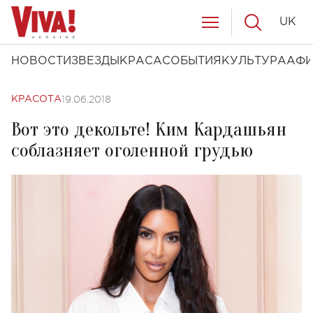
UK
НОВОСТИ
ЗВЕЗДЫ
КРАСА
СОБЫТИЯ
КУЛЬТУРА
АФ
19.06.2018
КРАСОТА
Вот это декольте! Ким Кардашьян
соблазняет оголенной грудью