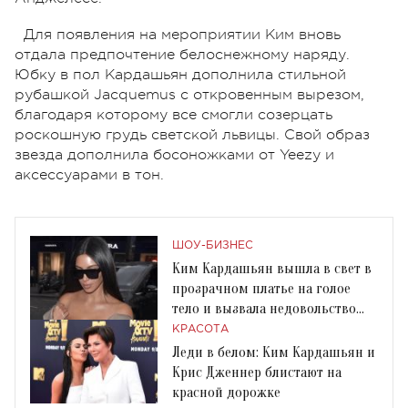
Для появления на мероприятии Ким вновь
отдала предпочтение белоснежному наряду.
Юбку в пол Кардашьян дополнила стильной
рубашкой Jacquemus с откровенным вырезом,
благодаря которому все смогли созерцать
роскошную грудь светской львицы. Свой образ
звезда дополнила босоножками от Yeezy и
аксессуарами в тон.
ШОУ-БИЗНЕС
Ким Кардашьян вышла в свет в
прозрачном платье на голое
тело и вызвала недовольство
поклонников
КРАСОТА
Леди в белом: Ким Кардашьян и
Крис Дженнер блистают на
красной дорожке