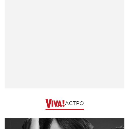
АСТРО