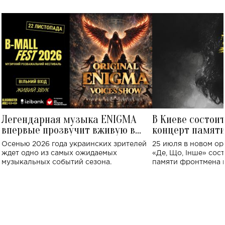
Легендарная музыка ENIGMA
В Киеве состои
впервые прозвучит вживую в
концерт памят
Украине: где состоится концерт
Клименко: более
Осенью 2026 года украинских зрителей
25 июля в новом op
исполнят песн
ждет одно из самых ожидаемых
«Де, Що, Інше» сос
музыкальных событий сезона.
памяти фронтмена
Михаила Клименко. 
особенный музыкал
посвященный артист
стало символом ис
настоящей любви.