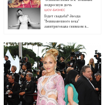
подросшую дочь
ШОУ-БИЗНЕС
Будет свадьба? Звезда
"Великолепного века"
заинтриговала снимком в
платье невесты