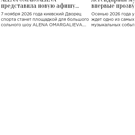
представила новую афишу
впервые прозву
большого концерта во Дворце
Украине: где со
7 ноября 2026 года киевский Дворец
Осенью 2026 года у
спорта
спорта станет площадкой для большого
ждет одно из самы
сольного шоу ALENA OMARGALIEVA.
музыкальных событ
Концерт получил символичное название
«Не пьяная — влюбленная».