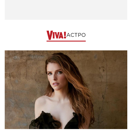
АСТРО