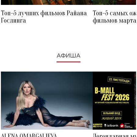
Топ-5 лучших фильмов Райана
Топ-5 самых о
Гослинга
фильмов марта 
посмотреть в к
АФИША
ALENA OMARGALIEVA
Легендарная м