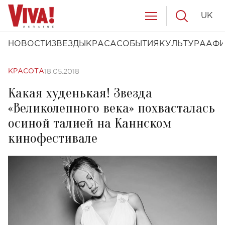
UK
НОВОСТИ
ЗВЕЗДЫ
КРАСА
СОБЫТИЯ
КУЛЬТУРА
АФ
18.05.2018
КРАСОТА
Какая худенькая! Звезда
«Великолепного века» похвасталась
осиной талией на Каннском
кинофестивале