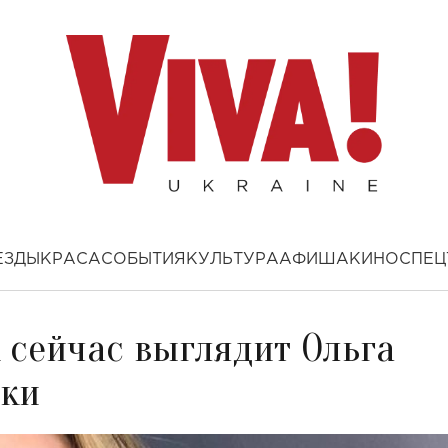
ЕЗДЫ
КРАСА
СОБЫТИЯ
КУЛЬТУРА
АФИША
КИНО
СПЕЦ
 сейчас выглядит Ольга
ики