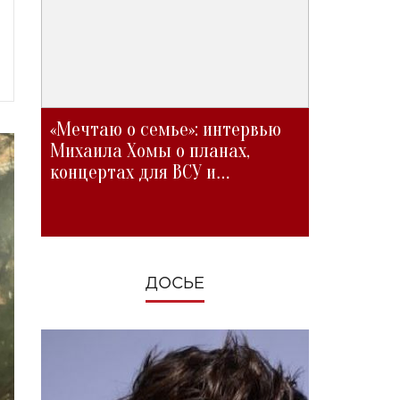
«Мечтаю о семье»: интервью
Михаила Хомы о планах,
концертах для ВСУ и
изменениях во время войны
ДОСЬЕ