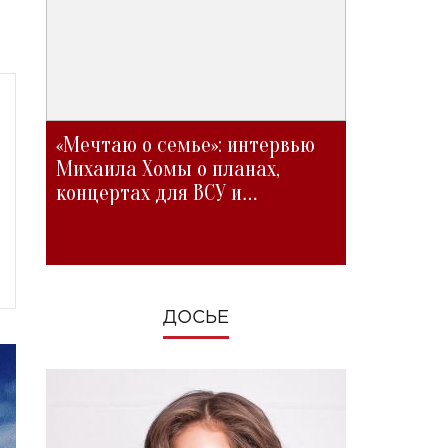
«Мечтаю о семье»: интервью
Михаила Хомы о планах,
концертах для ВСУ и
изменениях во время войны
ДОСЬЕ