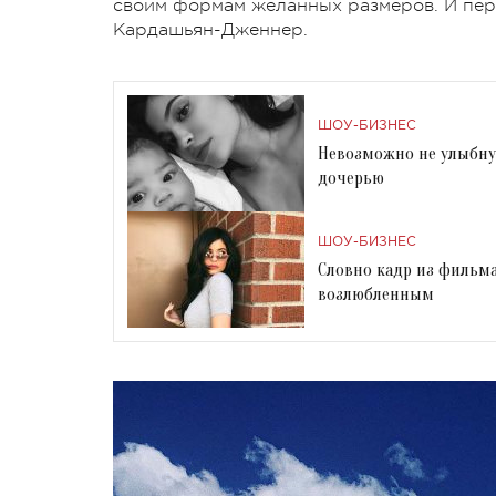
своим формам желанных размеров. И перв
Кардашьян-Дженнер.
ШОУ-БИЗНЕС
Невозможно не улыбну
дочерью
ШОУ-БИЗНЕС
Словно кадр из фильм
возлюбленным