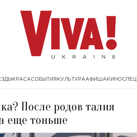
ЕЗДЫ
КРАСА
СОБЫТИЯ
КУЛЬТУРА
АФИША
КИНО
СПЕЦ
ка? После родов талия
а еще тоньше