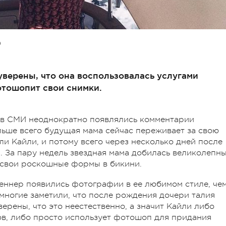
О
верены, что она воспользовалась услугами
отошопит свои снимки.
 в СМИ неоднократно появлялись комментарии
льше всего будущая мама сейчас переживает за свою
и Кайли, и потому всего через несколько дней после
. За пару недель звездная мама добилась великолепн
т свои роскошные формы в бикини.
еннер появились фотографии в ее любимом стиле, че
многие заметили, что после рождения дочери талия
ерены, что это неестественно, а значит Кайли либо
ов, либо просто использует фотошоп для придания