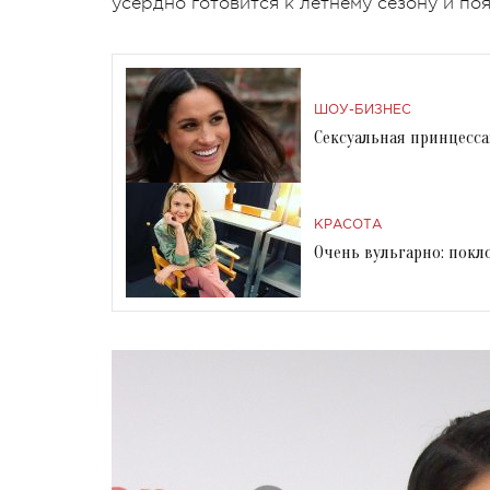
усердно готовится к летнему сезону и п
ШОУ-БИЗНЕС
Сексуальная принцесса
КРАСОТА
Очень вульгарно: пок