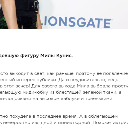
девшую фигуру Милы Кунис.
сто выходит в свет, как раньше, поэтому ее появление
нный интерес публики. Да и неудивительно, ведь
в этот вечер! Для своего выхода Мила выбрала прост
егающую миди-юбку из блестящей зеленой ткани, а
ми-лодочками на высоком каблуке и тоненькими
етно похудела в последнее время. А в облегающем
сь невероятно изящной и миниатюрной. Похоже, актри