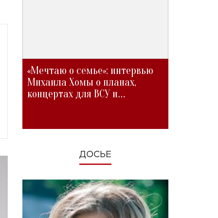
«Мечтаю о семье»: интервью
Михаила Хомы о планах,
концертах для ВСУ и
изменениях во время войны
ДОСЬЕ