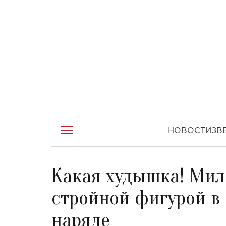
НОВОСТИ
ЗВ
Какая худышка! Мил
стройной фигурой в
наряде