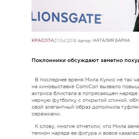
27.04.2018
Автор:
КРАСОТА
НАТАЛИЯ БАРНА
Поклонники обсуждают заметно поху
В последнее время Мила Кунис не так ча
на киновыставке ComiCon вызвало повыше
актриса блистала в потрясающем наряде 
черную футболку с открытой спиной, обл
свой элегантный образ дополнила туфля
сережками.
К слову, многие отметили, что Мила зам
темном наряде ее фигура и вовсе казала