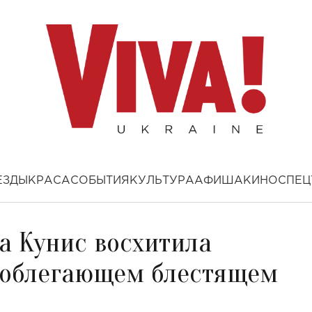
ЕЗДЫ
КРАСА
СОБЫТИЯ
КУЛЬТУРА
АФИША
КИНО
СПЕЦ
а Кунис восхитила
 облегающем блестящем