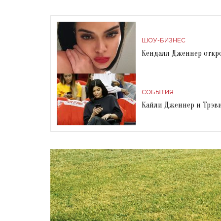
ШОУ-БИЗНЕС
Кендалл Дженнер откро
СОБЫТИЯ
Кайли Дженнер и Трэви