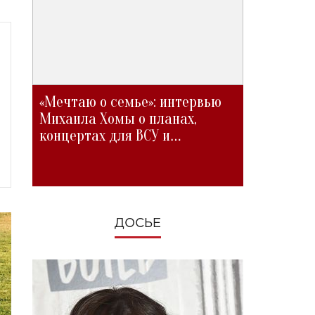
«Мечтаю о семье»: интервью
Михаила Хомы о планах,
концертах для ВСУ и
изменениях во время войны
ДОСЬЕ