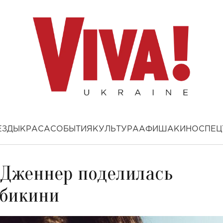
ЕЗДЫ
КРАСА
СОБЫТИЯ
КУЛЬТУРА
АФИША
КИНО
СПЕЦ
л Дженнер поделилась
 бикини