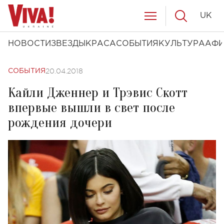
UK
НОВОСТИ
ЗВЕЗДЫ
КРАСА
СОБЫТИЯ
КУЛЬТУРА
АФ
20.04.2018
СОБЫТИЯ
Кайли Дженнер и Трэвис Скотт
впервые вышли в свет после
рождения дочери