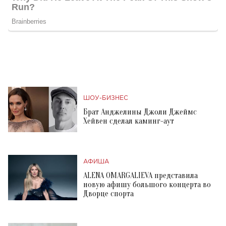
ШОУ-БИЗНЕС
Брат Анджелины Джоли Джеймс
Хейвен сделал каминг-аут
АФИША
ALENA OMARGALIEVA представила
новую афишу большого концерта во
Дворце спорта