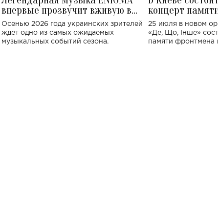
впервые прозвучит вживую в
концерт памят
Украине: где состоится концерт
Клименко: более
Осенью 2026 года украинских зрителей
25 июля в новом op
исполнят песн
ждет одно из самых ожидаемых
«Де, Що, Інше» сос
музыкальных событий сезона.
памяти фронтмена
Михаила Клименко. 
особенный музыкал
посвященный артист
стало символом ис
настоящей любви.