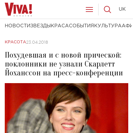
UK
НОВОСТИ
ЗВЕЗДЫ
КРАСА
СОБЫТИЯ
КУЛЬТУРА
АФ
23.04.2018
КРАСОТА
Похудевшая и с новой прической:
поклонники не узнали Скарлетт
Йоханссон на пресс-конференции