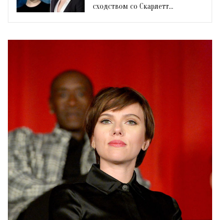
сходством со Скарлетт
Йоханссон