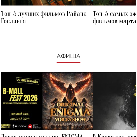
Топ-5 лучших фильмов Райана
Топ-5 самых о
Гослинга
фильмов марта 
посмотреть в к
АФИША
Легендарная музыка ENIGMA
В Киеве состои