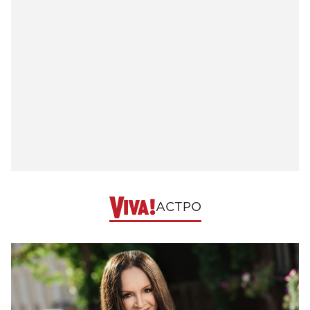
АСТРО