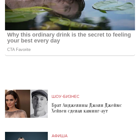
ШОУ-БИЗНЕС
Брат Анджелины Джоли Джеймс
Хейвен сделал каминг-аут
АФИША