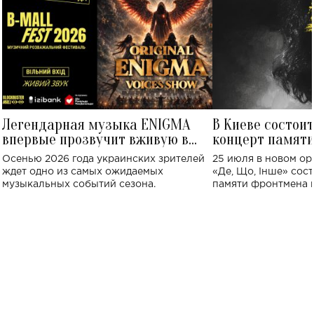
Легендарная музыка ENIGMA
В Киеве состои
впервые прозвучит вживую в
концерт памят
Украине: где состоится концерт
Клименко: более
Осенью 2026 года украинских зрителей
25 июля в новом op
исполнят песн
ждет одно из самых ожидаемых
«Де, Що, Інше» сос
музыкальных событий сезона.
памяти фронтмена
Михаила Клименко. 
особенный музыкал
посвященный артист
стало символом ис
настоящей любви.