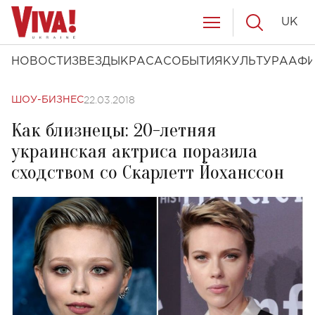
UK
НОВОСТИ
ЗВЕЗДЫ
КРАСА
СОБЫТИЯ
КУЛЬТУРА
АФ
22.03.2018
ШОУ-БИЗНЕС
Как близнецы: 20-летняя
украинская актриса поразила
сходством со Скарлетт Йоханссон