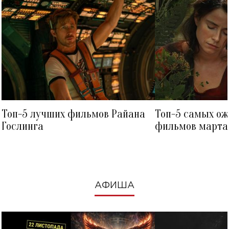
Топ-5 лучших фильмов Райана
Топ-5 самых о
Гослинга
фильмов марта 
посмотреть в к
АФИША