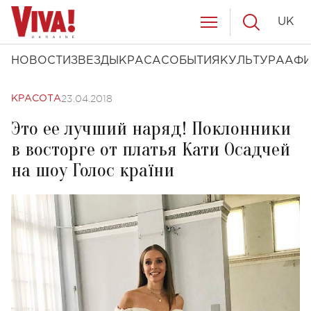
UK
НОВОСТИ
ЗВЕЗДЫ
КРАСА
СОБЫТИЯ
КУЛЬТУРА
АФ
23.04.2018
КРАСОТА
Это ее лучший наряд! Поклонники
в восторге от платья Кати Осадчей
на шоу Голос країни