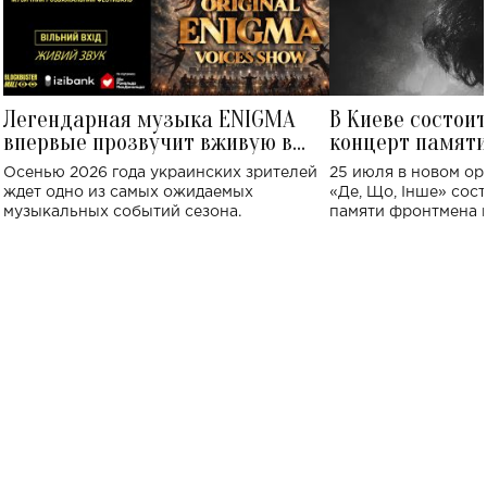
Легендарная музыка ENIGMA
В Киеве состои
впервые прозвучит вживую в
концерт памят
Украине: где состоится концерт
Клименко: более
Осенью 2026 года украинских зрителей
25 июля в новом op
исполнят песн
ждет одно из самых ожидаемых
«Де, Що, Інше» сос
музыкальных событий сезона.
памяти фронтмена
Михаила Клименко. 
особенный музыкал
посвященный артист
стало символом ис
настоящей любви.