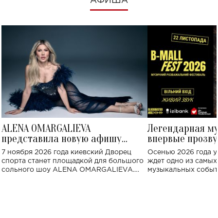
АФИША
ALENA OMARGALIEVA
Легендарная м
представила новую афишу
впервые прозву
большого концерта во Дворце
Украине: где со
7 ноября 2026 года киевский Дворец
Осенью 2026 года у
спорта
спорта станет площадкой для большого
ждет одно из самы
сольного шоу ALENA OMARGALIEVA.
музыкальных событ
Концерт получил символичное название
«Не пьяная — влюбленная».