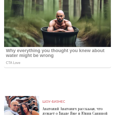
ШОУ-БИЗНЕС
Анатолий Анатолич рассказал, что
думает о Владе Яме и Юлии Саниной