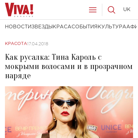
UK
НОВОСТИ
ЗВЕЗДЫ
КРАСА
СОБЫТИЯ
КУЛЬТУРА
АФ
17.04.2018
КРАСОТА
Как русалка: Тина Кароль с
мокрыми волосами и в прозрачном
наряде