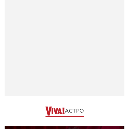
АСТРО