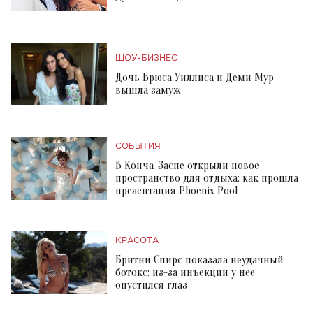
ШОУ-БИЗНЕС
Дочь Брюса Уиллиса и Деми Мур
вышла замуж
СОБЫТИЯ
В Конча-Заспе открыли новое
пространство для отдыха: как прошла
презентация Phoenix Pool
КРАСОТА
Бритни Спирс показала неудачный
ботокс: из-за инъекции у нее
опустился глаз