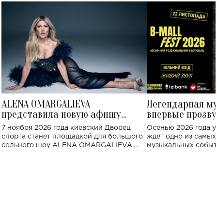
ALENA OMARGALIEVA
Легендарная м
представила новую афишу
впервые прозву
большого концерта во Дворце
Украине: где со
7 ноября 2026 года киевский Дворец
Осенью 2026 года у
спорта
спорта станет площадкой для большого
ждет одно из самы
сольного шоу ALENA OMARGALIEVA.
музыкальных событ
Концерт получил символичное название
«Не пьяная — влюбленная».