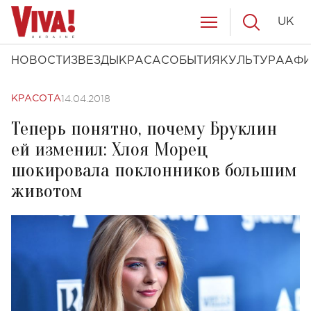
UK
НОВОСТИ
ЗВЕЗДЫ
КРАСА
СОБЫТИЯ
КУЛЬТУРА
АФ
14.04.2018
КРАСОТА
Теперь понятно, почему Бруклин
ей изменил: Хлоя Морец
шокировала поклонников большим
животом