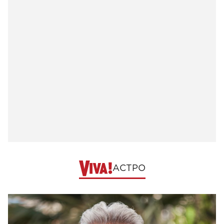
АСТРО