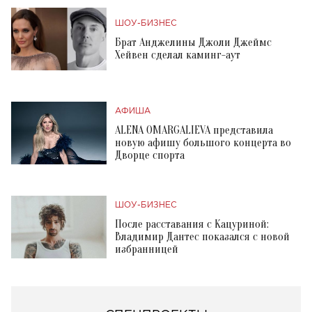
ШОУ-БИЗНЕС
Брат Анджелины Джоли Джеймс
Хейвен сделал каминг-аут
АФИША
ALENA OMARGALIEVA представила
новую афишу большого концерта во
Дворце спорта
ШОУ-БИЗНЕС
После расставания с Кацуриной:
Владимир Дантес показался с новой
избранницей