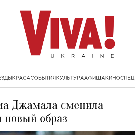
ЕЗДЫ
КРАСА
СОБЫТИЯ
КУЛЬТУРА
АФИША
КИНО
СПЕЦ
ма Джамала сменила
м новый образ