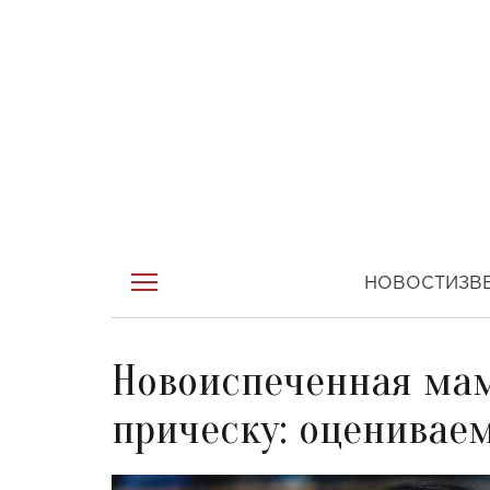
НОВОСТИ
ЗВ
Новоиспеченная ма
прическу: оценивае