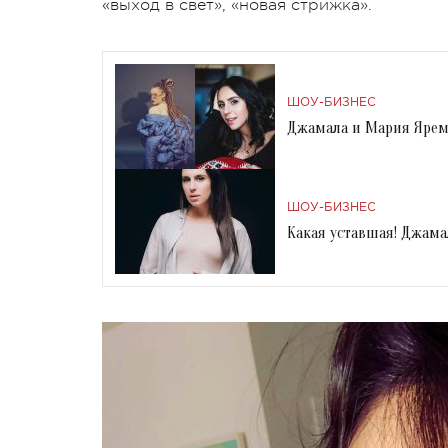
«выход в свет», «новая стрижка».
ШОУ-БИЗНЕС
Джамала и Мария Ярем
ШОУ-БИЗНЕС
Какая уставшая! Джама