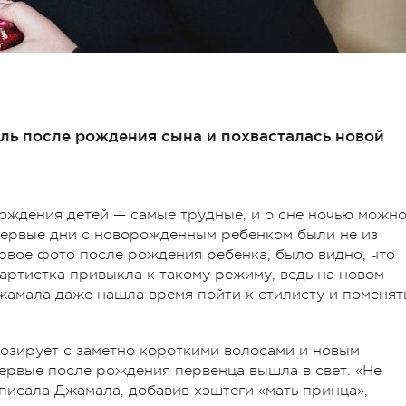
ль после рождения сына и похвасталась новой
ождения детей — самые трудные, и о сне ночью можн
 первые дни с новорожденным ребенком были не из
ервое фото после рождения ребенка, было видно, что
 артистка привыкла к такому режиму, ведь на новом
жамала даже нашла время пойти к стилисту и поменят
позирует с заметно короткими волосами и новым
первые после рождения первенца вышла в свет. «Не
аписала Джамала, добавив хэштеги «мать принца»,