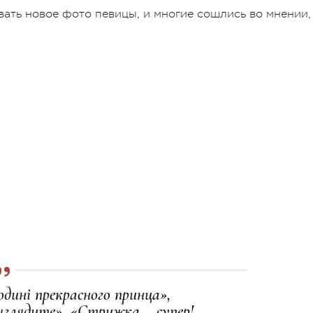
ать новое фото певицы, и многие сошлись во мнении,
одині прекрасного принца»,
ыглядите», «Стрижка – супер!