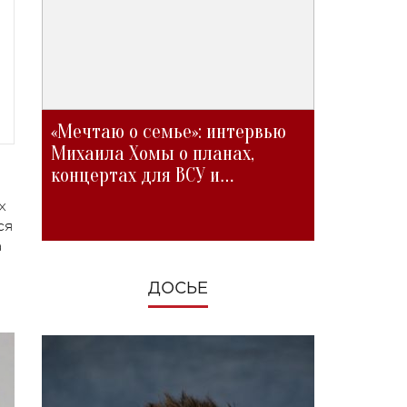
«Мечтаю о семье»: интервью
Михаила Хомы о планах,
концертах для ВСУ и
изменениях во время войны
х
ся
а
ДОСЬЕ