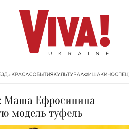
ЕЗДЫ
КРАСА
СОБЫТИЯ
КУЛЬТУРА
АФИША
КИНО
СПЕЦ
ь: Маша Ефросинина
ую модель туфель