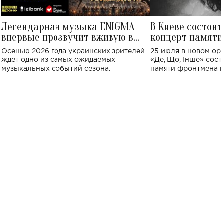
Легендарная музыка ENIGMA
В Киеве состои
впервые прозвучит вживую в
концерт памят
Украине: где состоится концерт
Клименко: более
Осенью 2026 года украинских зрителей
25 июля в новом op
исполнят песн
ждет одно из самых ожидаемых
«Де, Що, Інше» сос
музыкальных событий сезона.
памяти фронтмена
Михаила Клименко. 
особенный музыкал
посвященный артист
стало символом ис
настоящей любви.