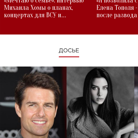
«Мечтаю о семье»: интервью
«Я позволила 
Михаила Хомы о планах,
Елена Тополя 
концертах для ВСУ и
после развода
изменениях во время войны
ДОСЬЕ