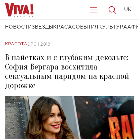
UK
НОВОСТИ
ЗВЕЗДЫ
КРАСА
СОБЫТИЯ
КУЛЬТУРА
АФ
07.04.2018
КРАСОТА
В пайетках и с глубоким декольте:
София Вергара восхитила
сексуальным нарядом на красной
дорожке