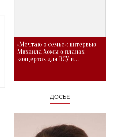
«Мечтаю о семье»: интервью
Михаила Хомы о планах,
концертах для ВСУ и
изменениях во время войны
ДОСЬЕ