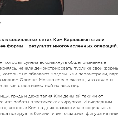
О
сь в социальных сетях Ким Кардашьян стали
 ее формы – результат многочисленных операций.
н, которая сумела всколыхнуть общепризнанные
стесняясь, начала демонстрировать публике свои формы
, которые не обладают модельными параметрами, вдр
на модном Олимпе. Можно смело сказать, что отчасти
ашьян стала известной на весь мир.
дицы, грудь и даже талия Ким даны ей такими от
ультат работы пластических хирургов. И очередным
то, которые Ким на днях разместила в социальных
вица позирует в бикини, и ее тогдашняя фигура не име