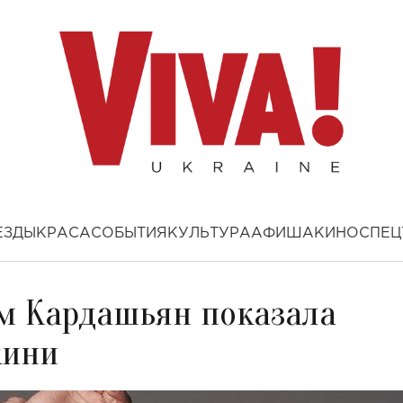
ЕЗДЫ
КРАСА
СОБЫТИЯ
КУЛЬТУРА
АФИША
КИНО
СПЕЦ
м Кардашьян показала
кини