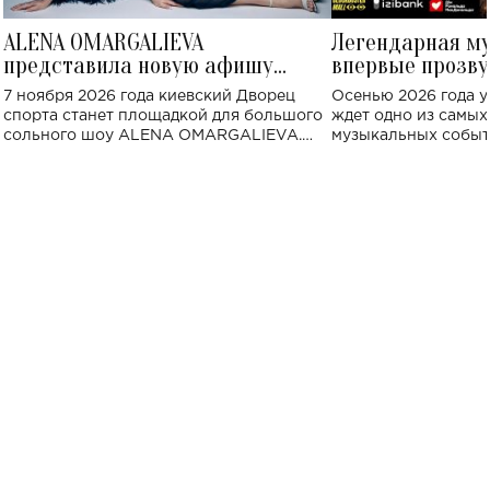
ALENA OMARGALIEVA
Легендарная м
представила новую афишу
впервые прозву
большого концерта во Дворце
Украине: где со
7 ноября 2026 года киевский Дворец
Осенью 2026 года у
спорта
спорта станет площадкой для большого
ждет одно из самы
сольного шоу ALENA OMARGALIEVA.
музыкальных событ
Концерт получил символичное название
«Не пьяная — влюбленная».