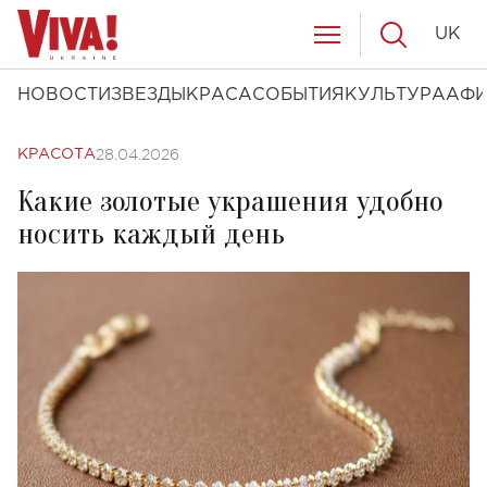
UK
НОВОСТИ
ЗВЕЗДЫ
КРАСА
СОБЫТИЯ
КУЛЬТУРА
АФ
28.04.2026
КРАСОТА
Какие золотые украшения удобно
носить каждый день