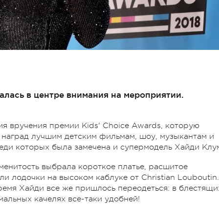
алась в центре внимания на мероприятии.
 вручения премии Kids' Choice Awards, которую
е наград лучшим детским фильмам, шоу, музыкантам и
еди которых была замечена и супермодель Хайди Клу
менитость выбрала короткое платье, расшитое
и лодочки на высоком каблуке от Christian Louboutin.
время Хайди все же пришлось переодеться: в блестящи
мальных качелях все-таки удобней!