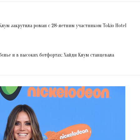
Клум закрутила роман с 28-летним участником Tokio Hotel
лье и в высоких ботфортах: Хайди Клум станцевала