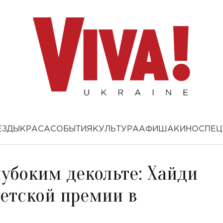
ЕЗДЫ
КРАСА
СОБЫТИЯ
КУЛЬТУРА
АФИША
КИНО
СПЕЦ
лубоким декольте: Хайди
детской премии в