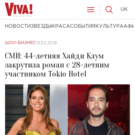
UK
НОВОСТИ
ЗВЕЗДЫ
КРАСА
СОБЫТИЯ
КУЛЬТУРА
АФ
15.03.2018
ШОУ-БИЗНЕС
СМИ: 44-летняя Хайди Клум
закрутила роман с 28-летним
участником Tokio Hotel