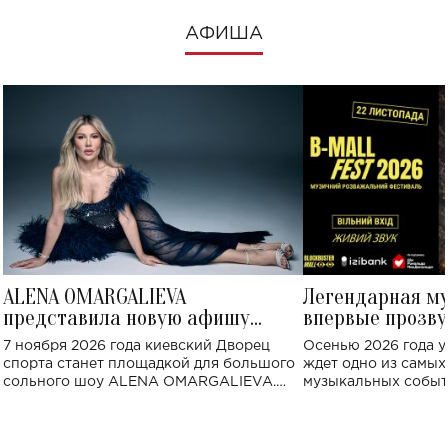
АФИША
ALENA OMARGALIEVA
Легендарная м
представила новую афишу
впервые прозву
большого концерта во Дворце
Украине: где со
7 ноября 2026 года киевский Дворец
Осенью 2026 года у
спорта
спорта станет площадкой для большого
ждет одно из самы
сольного шоу ALENA OMARGALIEVA.
музыкальных событ
Концерт получил символичное название
«Не пьяная — влюбленная».