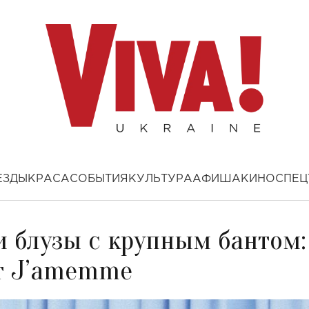
ЕЗДЫ
КРАСА
СОБЫТИЯ
КУЛЬТУРА
АФИША
КИНО
СПЕЦ
и блузы с крупным бантом:
от J’amemme