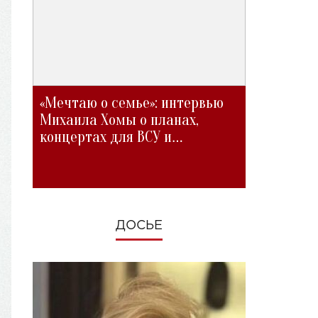
«Мечтаю о семье»: интервью
Михаила Хомы о планах,
концертах для ВСУ и
изменениях во время войны
ДОСЬЕ