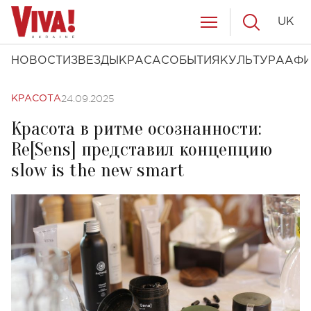
UK
НОВОСТИ
ЗВЕЗДЫ
КРАСА
СОБЫТИЯ
КУЛЬТУРА
АФ
24.09.2025
КРАСОТА
Красота в ритме осознанности:
Re[Sens] представил концепцию
slow is the new smart