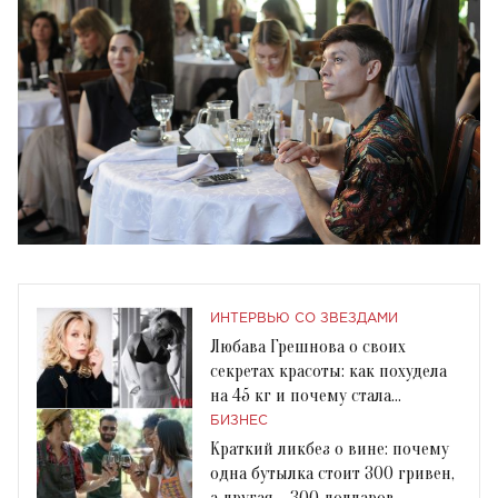
ИНТЕРВЬЮ СО ЗВЕЗДАМИ
Любава Грешнова о своих
секретах красоты: как похудела
на 45 кг и почему стала
веганкой. Эксклюзив
БИЗНЕС
Краткий ликбез о вине: почему
одна бутылка стоит 300 гривен,
а другая – 300 долларов