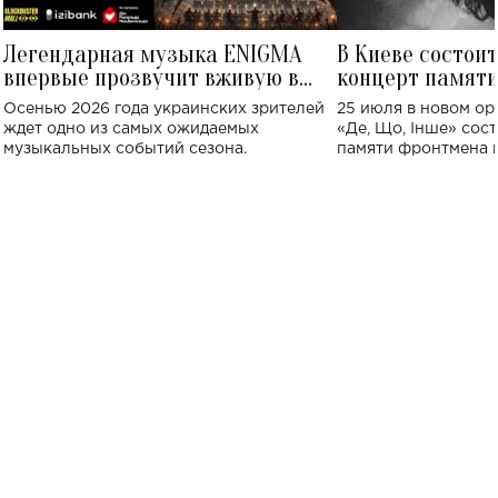
Легендарная музыка ENIGMA
В Киеве состои
впервые прозвучит вживую в
концерт памят
Украине: где состоится концерт
Клименко: более
Осенью 2026 года украинских зрителей
25 июля в новом op
исполнят песн
ждет одно из самых ожидаемых
«Де, Що, Інше» сос
музыкальных событий сезона.
памяти фронтмена
Михаила Клименко. 
особенный музыкал
посвященный артист
стало символом ис
настоящей любви.