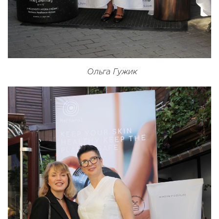
О
льга Гужик