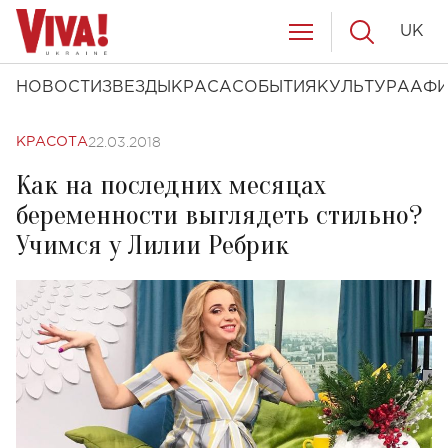
UK
НОВОСТИ
ЗВЕЗДЫ
КРАСА
СОБЫТИЯ
КУЛЬТУРА
АФ
22.03.2018
КРАСОТА
Как на последних месяцах
беременности выглядеть стильно?
Учимся у Лилии Ребрик