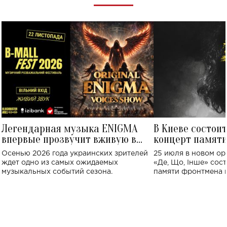
Легендарная музыка ENIGMA
В Киеве состои
впервые прозвучит вживую в
концерт памят
Украине: где состоится концерт
Клименко: более
Осенью 2026 года украинских зрителей
25 июля в новом op
исполнят песн
ждет одно из самых ожидаемых
«Де, Що, Інше» сос
музыкальных событий сезона.
памяти фронтмена
Михаила Клименко. 
особенный музыкал
посвященный артист
стало символом ис
настоящей любви.