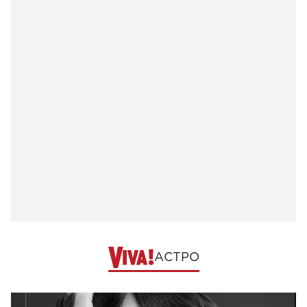
АСТРО