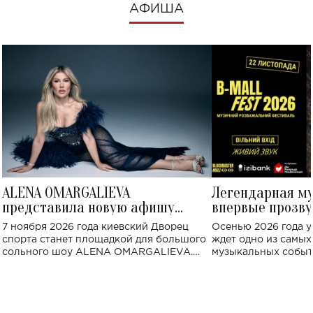
АФИША
ALENA OMARGALIEVA
Легендарная м
представила новую афишу
впервые прозву
большого концерта во Дворце
Украине: где со
7 ноября 2026 года киевский Дворец
Осенью 2026 года у
спорта
спорта станет площадкой для большого
ждет одно из самы
сольного шоу ALENA OMARGALIEVA.
музыкальных событ
Концерт получил символичное название
«Не пьяная — влюбленная».