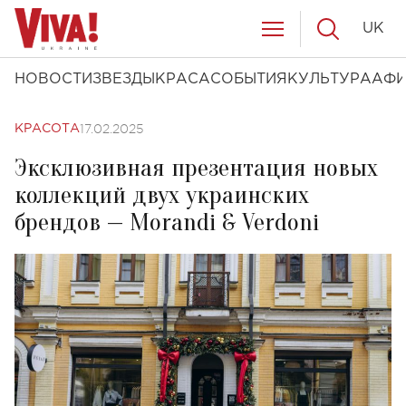
UK
НОВОСТИ
ЗВЕЗДЫ
КРАСА
СОБЫТИЯ
КУЛЬТУРА
АФ
17.02.2025
КРАСОТА
Эксклюзивная презентация новых
коллекций двух украинских
брендов — Morandi & Verdoni