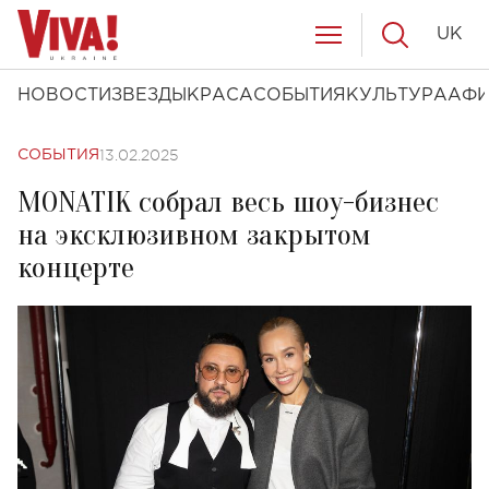
UK
НОВОСТИ
ЗВЕЗДЫ
КРАСА
СОБЫТИЯ
КУЛЬТУРА
АФ
13.02.2025
СОБЫТИЯ
MONATIK собрал весь шоу-бизнес
на эксклюзивном закрытом
концерте