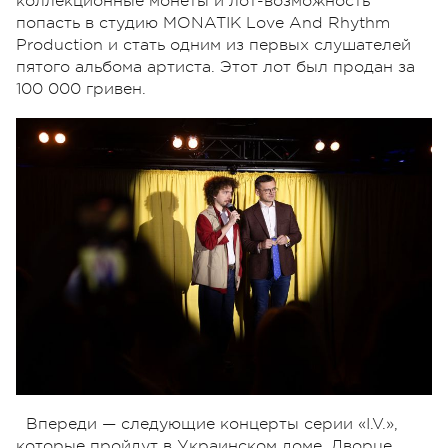
коллекционные монеты и лот-возможность
попасть в студию MONATIK Love And Rhythm
Production и стать одним из первых слушателей
пятого альбома артиста. Этот лот был продан за
100 000 гривен.
Впереди — следующие концерты серии «I.V.»,
которые пройдут в Украинском доме, Дворце