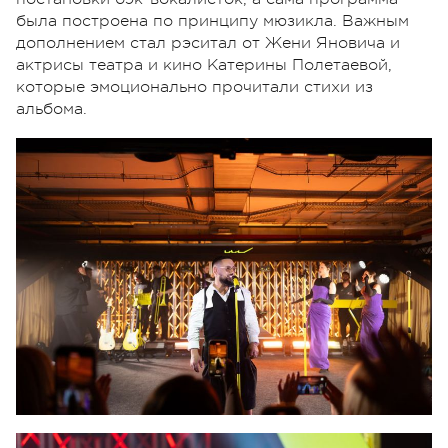
была построена по принципу мюзикла. Важным
дополнением стал рэситал от Жени Яновича и
актрисы театра и кино Катерины Полетаевой,
которые эмоционально прочитали стихи из
альбома.