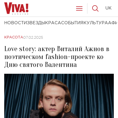
UK
НОВОСТИ
ЗВЕЗДЫ
КРАСА
СОБЫТИЯ
КУЛЬТУРА
АФ
07.02.2025
КРАСОТА
Love story: актер Виталий Ажнов в
поэтическом fashion-проекте ко
Дню святого Валентина