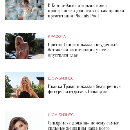
В Конча-Заспе открыли новое
пространство для отдыха: как прошла
презентация Phoenix Pool
КРАСОТА
Бритни Спирс показала неудачный
ботокс: из-за инъекции у нее
опустился глаз
ШОУ-БИЗНЕС
Иванка Трамп показала безупречную
фигуру на отдыхе в Исландии
ШОУ-БИЗНЕС
Синдром «я должна»: почему самые
сильные женщины чаще всего