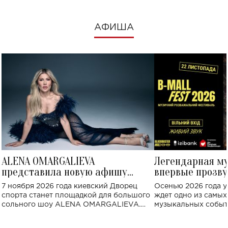
АФИША
ALENA OMARGALIEVA
Легендарная м
представила новую афишу
впервые прозву
большого концерта во Дворце
Украине: где со
7 ноября 2026 года киевский Дворец
Осенью 2026 года у
спорта
спорта станет площадкой для большого
ждет одно из самы
сольного шоу ALENA OMARGALIEVA.
музыкальных событ
Концерт получил символичное название
«Не пьяная — влюбленная».