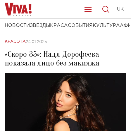
UK
НОВОСТИ
ЗВЕЗДЫ
КРАСА
СОБЫТИЯ
КУЛЬТУРА
АФ
24.01.2025
КРАСОТА
«Скоро 35»: Надя Дорофеева
показала лицо без макияжа