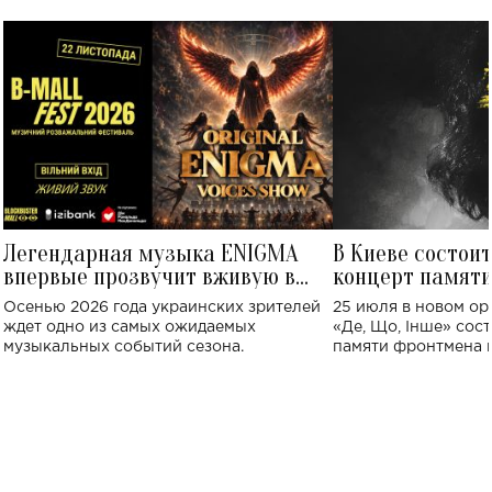
Легендарная музыка ENIGMA
В Киеве состои
впервые прозвучит вживую в
концерт памят
Украине: где состоится концерт
Клименко: более
Осенью 2026 года украинских зрителей
25 июля в новом op
исполнят песн
ждет одно из самых ожидаемых
«Де, Що, Інше» сос
музыкальных событий сезона.
памяти фронтмена
Михаила Клименко. 
особенный музыкал
посвященный артист
стало символом ис
настоящей любви.