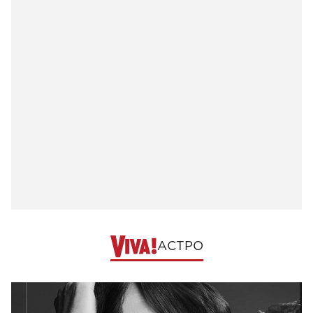
АСТРО