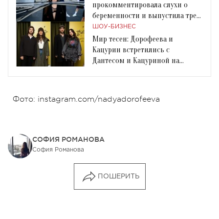
прокомментировала слухи о
беременности и выпустила трек
о бабочках в животе
ШОУ-БИЗНЕС
Мир тесен: Дорофеева и
Кацурин встретились с
Дантесом и Кацуриной на
светском мероприятии
Фото: instagram.com/nadyadorofeeva
СОФИЯ РОМАНОВА
София Романова
ПОШЕРИТЬ