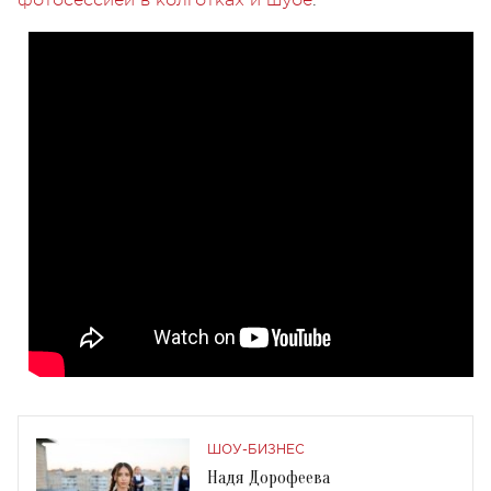
фотосессией в колготках и шубе
.
ШОУ-БИЗНЕС
Надя Дорофеева