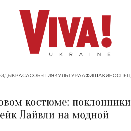
ЕЗДЫ
КРАСА
СОБЫТИЯ
КУЛЬТУРА
АФИША
КИНО
СПЕЦ
овом костюме: поклонники
лейк Лайвли на модной