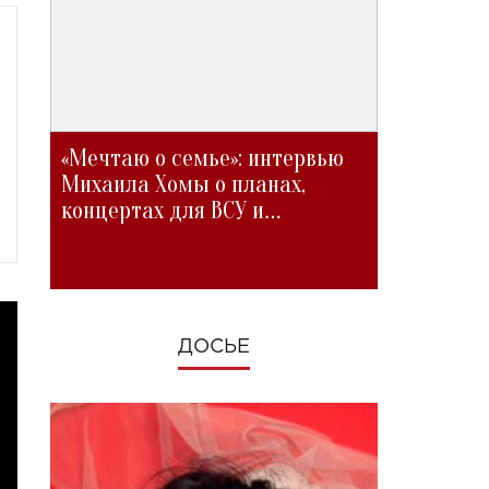
«Мечтаю о семье»: интервью
Михаила Хомы о планах,
концертах для ВСУ и
изменениях во время войны
ДОСЬЕ