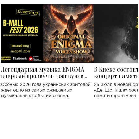
Легендарная музыка ENIGMA
В Киеве состои
впервые прозвучит вживую в
концерт памят
Украине: где состоится концерт
Клименко: более
Осенью 2026 года украинских зрителей
25 июля в новом op
исполнят песн
ждет одно из самых ожидаемых
«Де, Що, Інше» сос
музыкальных событий сезона.
памяти фронтмена
Михаила Клименко. 
особенный музыкал
посвященный артист
стало символом ис
настоящей любви.