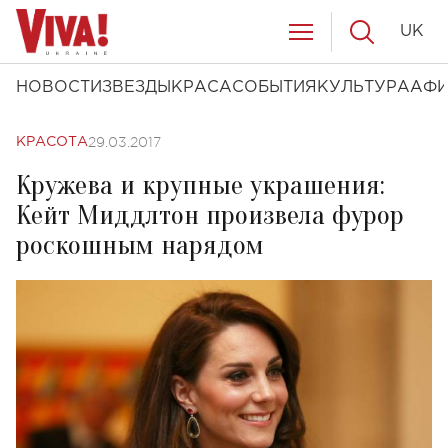
UK
НОВОСТИ
ЗВЕЗДЫ
КРАСА
СОБЫТИЯ
КУЛЬТУРА
АФ
29.03.2017
КРАСОТА
Кружева и крупные украшения:
Кейт Миддлтон произвела фурор
роскошным нарядом