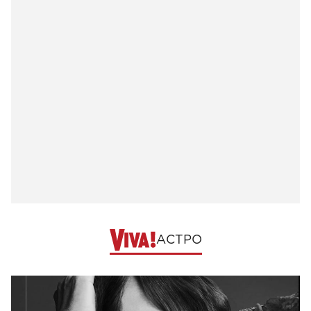
АСТРО