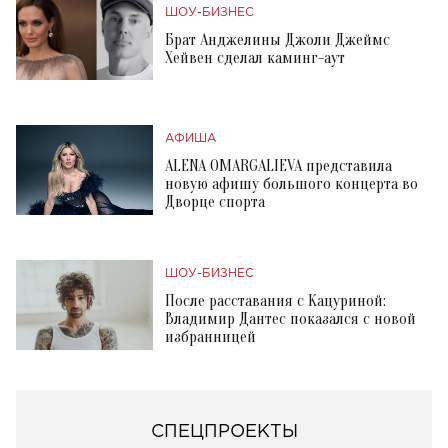
ШОУ-БИЗНЕС
Брат Анджелины Джоли Джеймс
Хейвен сделал каминг-аут
АФИША
ALENA OMARGALIEVA представила
новую афишу большого концерта во
Дворце спорта
ШОУ-БИЗНЕС
После расставания с Кацуриной:
Владимир Дантес показался с новой
избранницей
СПЕЦПРОЕКТЫ