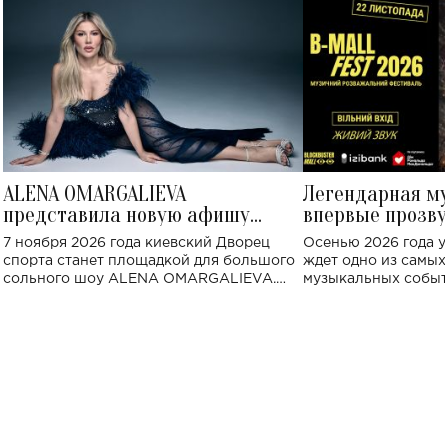
ALENA OMARGALIEVA
Легендарная м
представила новую афишу
впервые прозву
большого концерта во Дворце
Украине: где со
7 ноября 2026 года киевский Дворец
Осенью 2026 года у
спорта
спорта станет площадкой для большого
ждет одно из самы
сольного шоу ALENA OMARGALIEVA.
музыкальных событ
Концерт получил символичное название
«Не пьяная — влюбленная».