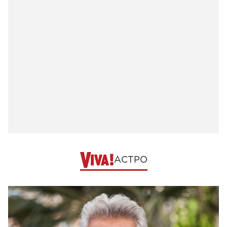
АСТРО