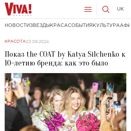
UK
НОВОСТИ
ЗВЕЗДЫ
КРАСА
СОБЫТИЯ
КУЛЬТУРА
АФ
03.09.2024
КРАСОТА
Показ the COAT by Katya Silchenko к
10-летию бренда: как это было