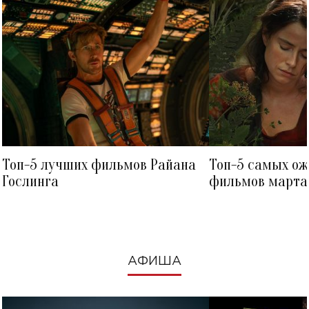
Топ-5 лучших фильмов Райана
Топ-5 самых о
Гослинга
фильмов марта 
посмотреть в к
АФИША