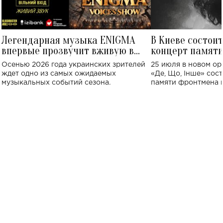
Легендарная музыка ENIGMA
В Киеве состои
впервые прозвучит вживую в
концерт памят
Украине: где состоится концерт
Клименко: более
Осенью 2026 года украинских зрителей
25 июля в новом op
исполнят песн
ждет одно из самых ожидаемых
«Де, Що, Інше» сос
музыкальных событий сезона.
памяти фронтмена
Михаила Клименко. 
особенный музыкал
посвященный артист
стало символом ис
настоящей любви.