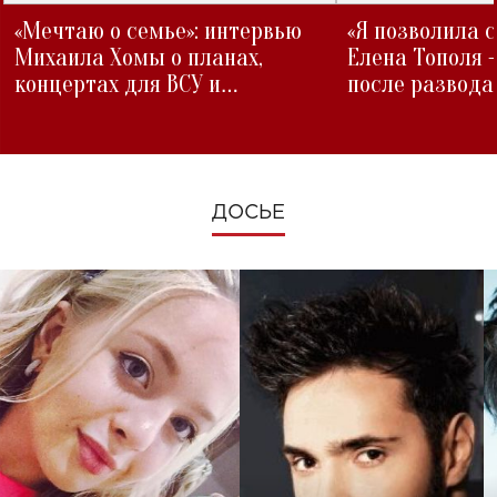
«Мечтаю о семье»: интервью
«Я позволила 
Михаила Хомы о планах,
Елена Тополя 
концертах для ВСУ и
после развода
изменениях во время войны
ДОСЬЕ