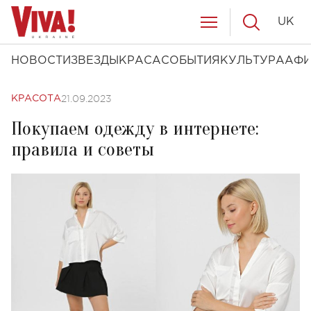
UK
НОВОСТИ
ЗВЕЗДЫ
КРАСА
СОБЫТИЯ
КУЛЬТУРА
АФ
21.09.2023
КРАСОТА
Покупаем одежду в интернете:
правила и советы