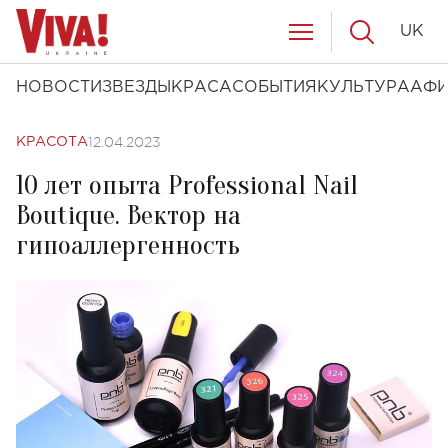
UK
НОВОСТИ
ЗВЕЗДЫ
КРАСА
СОБЫТИЯ
КУЛЬТУРА
АФ
12.04.2023
КРАСОТА
10 лет опыта Professional Nail
Boutique. Вектор на
гипоаллергенность