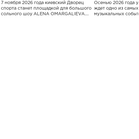
большого концерта во Дворце
Украине: где со
7 ноября 2026 года киевский Дворец
Осенью 2026 года у
спорта
спорта станет площадкой для большого
ждет одно из самы
сольного шоу ALENA OMARGALIEVA.
музыкальных событ
Концерт получил символичное название
«Не пьяная — влюбленная».