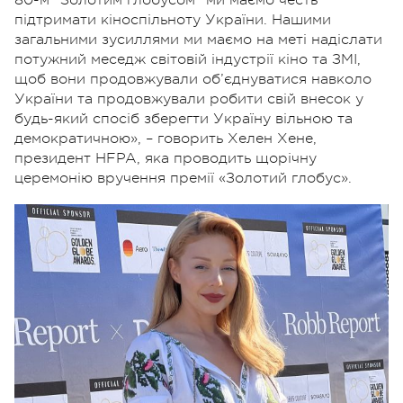
80-м "Золотим глобусом" ми маємо честь
підтримати кіноспільноту України. Нашими
загальними зусиллями ми маємо на меті надіслати
потужний меседж світовій індустрії кіно та ЗМІ,
щоб вони продовжували об’єднуватися навколо
України та продовжували робити свій внесок у
будь-який спосіб зберегти Україну вільною та
демократичною», – говорить Хелен Хене,
президент HFPA, яка проводить щорічну
церемонію вручення премії «Золотий глобус».