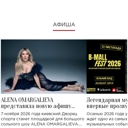
АФИША
ALENA OMARGALIEVA
Легендарная м
представила новую афишу
впервые прозву
большого концерта во Дворце
Украине: где со
7 ноября 2026 года киевский Дворец
Осенью 2026 года у
спорта
спорта станет площадкой для большого
ждет одно из самы
сольного шоу ALENA OMARGALIEVA.
музыкальных событ