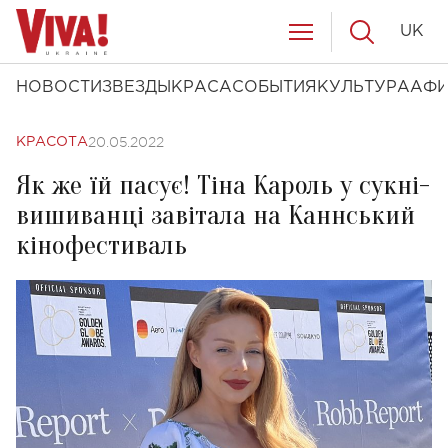
UK
НОВОСТИ
ЗВЕЗДЫ
КРАСА
СОБЫТИЯ
КУЛЬТУРА
АФ
20.05.2022
КРАСОТА
Як же їй пасує! Тіна Кароль у сукні-
вишиванці завітала на Каннський
кінофестиваль