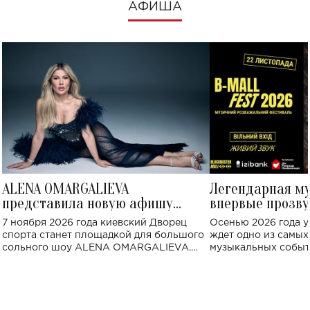
АФИША
ALENA OMARGALIEVA
Легендарная м
представила новую афишу
впервые прозву
большого концерта во Дворце
Украине: где со
7 ноября 2026 года киевский Дворец
Осенью 2026 года у
спорта
спорта станет площадкой для большого
ждет одно из самы
сольного шоу ALENA OMARGALIEVA.
музыкальных событ
Концерт получил символичное название
«Не пьяная — влюбленная».