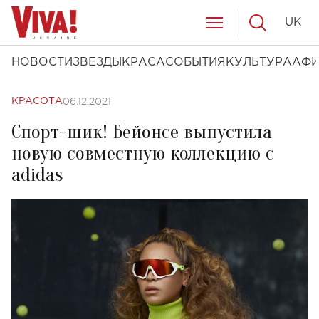
UK
НОВОСТИ
ЗВЕЗДЫ
КРАСА
СОБЫТИЯ
КУЛЬТУРА
АФ
06.12.2021
КРАСОТА
Спорт-шик! Бейонсе выпустила
новую совместную коллекцию с
adidas