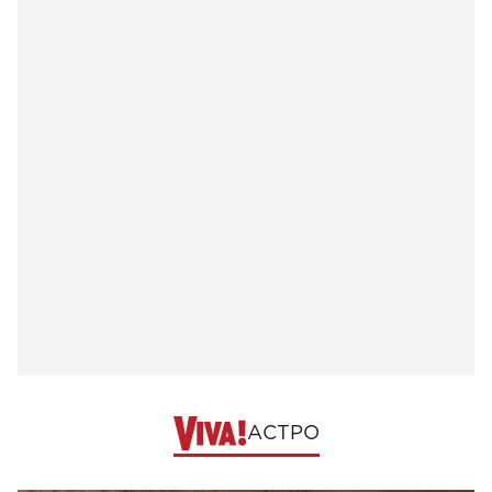
АСТРО